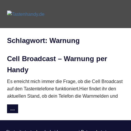
Zum
Inhalt
Tastenhandy.de
MENU
springen
Tastenhandys
und
Feature-
Schlagwort:
Warnung
Phones
Cell Broadcast – Warnung per
Handy
Es erreicht mich immer die Frage, ob die Cell Broadcast
auf den Tastentelefone funktioniert.Hier findet ihr den
aktuellen Stand, ob dein Telefon die Warnmelden und
....