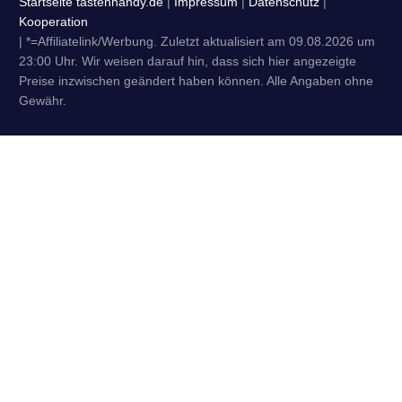
Startseite tastenhandy.de
|
Impressum
|
Datenschutz
|
Kooperation
| *=Affiliatelink/Werbung. Zuletzt aktualisiert am 09.08.2026 um
23:00 Uhr. Wir weisen darauf hin, dass sich hier angezeigte
Preise inzwischen geändert haben können. Alle Angaben ohne
Gewähr.