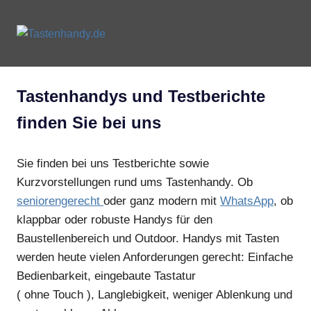
Zum
Inhalt
Tastenhandy.de
MENU
springen
Tastenhandys
und
Feature-
Tastenhandys und Testberichte
Phones
finden Sie bei uns
Sie finden bei uns Testberichte sowie
Kurzvorstellungen rund ums Tastenhandy. Ob
seniorengerecht
oder ganz modern mit
WhatsApp
, ob
klappbar oder robuste Handys für den
Baustellenbereich und Outdoor. Handys mit Tasten
werden heute vielen Anforderungen gerecht: Einfache
Bedienbarkeit, eingebaute Tastatur
( ohne Touch ), Langlebigkeit, weniger Ablenkung und