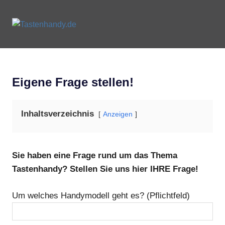
Zum
Inhalt
Tastenhandy.de
MENU
springen
Tastenhandys
und
Feature-
Phones
Eigene Frage stellen!
Inhaltsverzeichnis
Anzeigen
Sie haben eine Frage rund um das Thema
Tastenhandy? Stellen Sie uns hier IHRE Frage!
Um welches Handymodell geht es? (Pflichtfeld)