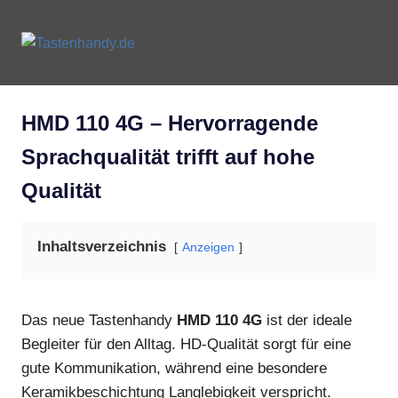
Zum
Inhalt
Tastenhandy.de
MENU
springen
Tastenhandys
und
Feature-
HMD 110 4G – Hervorragende
Phones
Sprachqualität trifft auf hohe
Qualität
Inhaltsverzeichnis
Anzeigen
Das neue Tastenhandy
HMD 110 4G
ist der ideale
Begleiter für den Alltag. HD-Qualität sorgt für eine
gute Kommunikation, während eine besondere
Keramikbeschichtung Langlebigkeit verspricht.