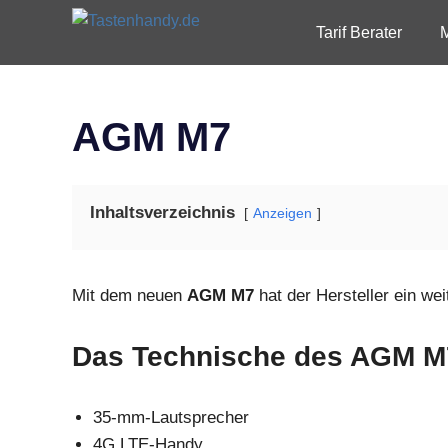
Zum
Tastenhandy.de
Tarif Berater
Inhalt
Tastenhandys
springen
und
Feature-
Phones
AGM M7
Inhaltsverzeichnis
Anzeigen
Mit dem neuen
AGM M7
hat der Hersteller ein we
Das Technische des AGM M
35-mm-Lautsprecher
4G LTE-Handy