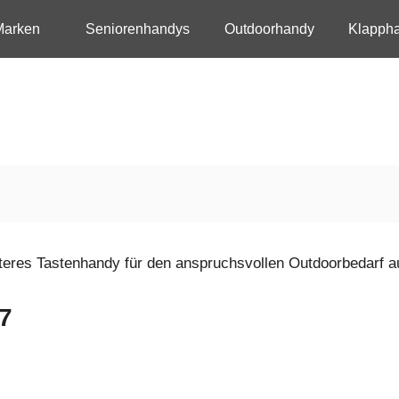
Marken
Seniorenhandys
Outdoorhandy
Klapph
iteres Tastenhandy für den anspruchsvollen Outdoorbedarf a
7