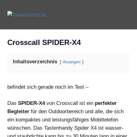
Zum
Inhalt
Tastenhandy.de
MENU
springen
Tastenhandys
und
Feature-
Crosscall SPIDER-X4
Phones
Inhaltsverzeichnis
Anzeigen
befindet sich gerade noch im Test –
Das
SPIDER-X4
von Crosscall ist ein
perfekter
Begleiter
für den Outdoorbereich und alle, die sich
ein kompaktes und leistungsfähiges Mobiltelefon
wünschen. Das Tastenhandy Spider X4 ist wasser-
und staubdichte kann bis zu 30 Minuten lang in einer