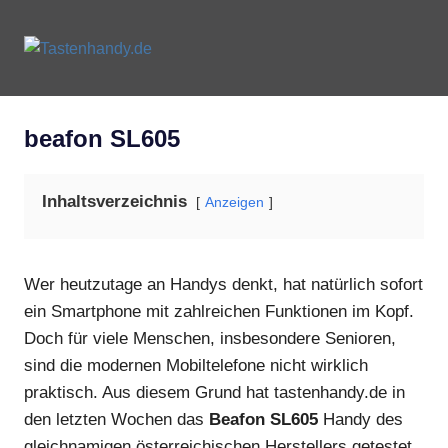
Zum
Inhalt
Tastenhandy.de
MENU
springen
Tastenhandys
und
Feature-
beafon SL605
Phones
Inhaltsverzeichnis
Anzeigen
Wer heutzutage an Handys denkt, hat natürlich sofort
ein Smartphone mit zahlreichen Funktionen im Kopf.
Doch für viele Menschen, insbesondere Senioren,
sind die modernen Mobiltelefone nicht wirklich
praktisch. Aus diesem Grund hat tastenhandy.de in
den letzten Wochen das
Beafon SL605
Handy des
gleichnamigen österreichischen Herstellers getestet.