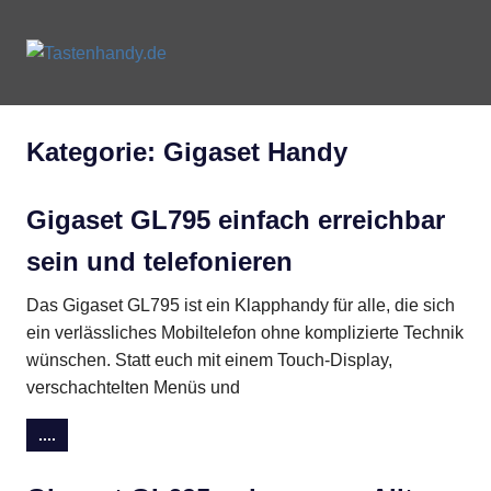
Zum
Inhalt
Tastenhandy.de
MENU
springen
Tastenhandys
und
Feature-
Kategorie:
Gigaset Handy
Phones
Gigaset GL795 einfach erreichbar
sein und telefonieren
Das Gigaset GL795 ist ein Klapphandy für alle, die sich
ein verlässliches Mobiltelefon ohne komplizierte Technik
wünschen. Statt euch mit einem Touch-Display,
verschachtelten Menüs und
....