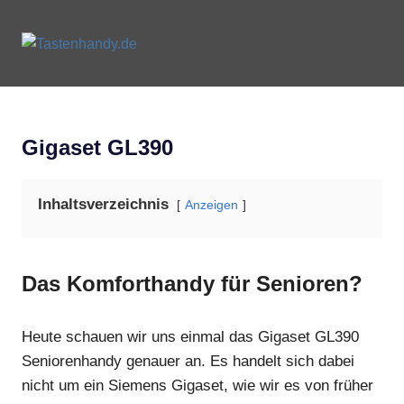
Zum
Inhalt
Tastenhandy.de
MENU
springen
Tastenhandys
und
Feature-
Phones
Gigaset GL390
Inhaltsverzeichnis
Anzeigen
Das Komforthandy für Senioren?
Heute schauen wir uns einmal das Gigaset GL390
Seniorenhandy genauer an. Es handelt sich dabei
nicht um ein Siemens Gigaset, wie wir es von früher