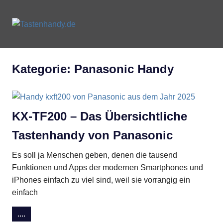
Zum
Inhalt
Tastenhandy.de
MENU
springen
Tastenhandys
und
Feature-
Kategorie:
Panasonic Handy
Phones
KX-TF200 – Das Übersichtliche
Tastenhandy von Panasonic
Es soll ja Menschen geben, denen die tausend
Funktionen und Apps der modernen Smartphones und
iPhones einfach zu viel sind, weil sie vorrangig ein
einfach
....