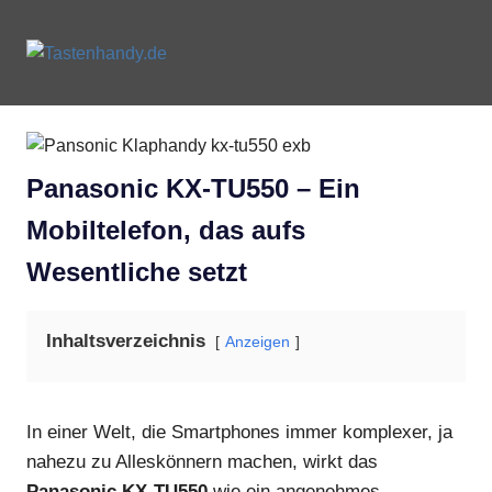
Zum
Inhalt
Tastenhandy.de
MENU
springen
Tastenhandys
und
Feature-
Phones
Panasonic KX-TU550 – Ein
Mobiltelefon, das aufs
Wesentliche setzt
Inhaltsverzeichnis
Anzeigen
In einer Welt, die Smartphones immer komplexer, ja
nahezu zu Alleskönnern machen, wirkt das
Panasonic KX-TU550
wie ein angenehmes