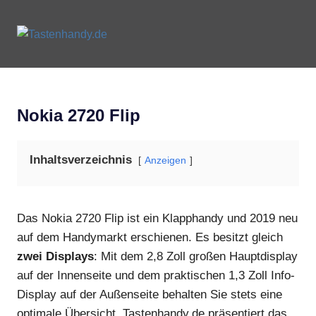
Zum
Inhalt
Tastenhandy.de
MENU
springen
Tastenhandys
und
Feature-
Phones
Nokia 2720 Flip
Inhaltsverzeichnis
Anzeigen
Das Nokia 2720 Flip ist ein Klapphandy und 2019 neu
auf dem Handymarkt erschienen. Es besitzt gleich
zwei Displays
: Mit dem 2,8 Zoll großen Hauptdisplay
auf der Innenseite und dem praktischen 1,3 Zoll Info-
Display auf der Außenseite behalten Sie stets eine
optimale Übersicht. Tastenhandy.de präsentiert das