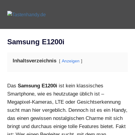
Zum
Inhalt
Tastenhandy.de
MENU
springen
Tastenhandys
und
Feature-
Samsung E1200i
Phones
Inhaltsverzeichnis
Anzeigen
Das
Samsung E1200i
ist kein klassisches
Smartphone, wie es heutzutage üblich ist –
Megapixel-Kameras, LTE oder Gesichtserkennung
sucht man hier vergeblich. Dennoch ist es ein Handy,
das einen gewissen nostalgischen Charme mit sich
bringt und durchaus einige tolle Features bietet. Fakt
ist: Wer einen Begleiter sucht, mit dem man