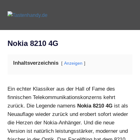
Zum
Inhalt
Tastenhandy.de
MENU
springen
Tastenhandys
und
Feature-
Nokia 8210 4G
Phones
Inhaltsverzeichnis
Anzeigen
Ein echter Klassiker aus der Hall of Fame des
finnischen Telekommunikationskonzerns kehrt
zurück. Die Legende namens
Nokia 8210 4G
ist als
Neuauflage wieder zurück und erobert sofort wieder
die Herzen der Nokia-Anhänger. Und die neue
Version ist natürlich leistungsstärker, moderner und
frischer in der Optik. Das Facelifting hat dem 8210