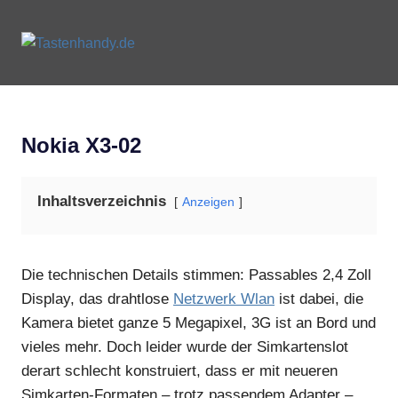
Zum
Inhalt
Tastenhandy.de
MENU
springen
Tastenhandys
und
Feature-
Phones
Nokia X3-02
Inhaltsverzeichnis
Anzeigen
Die technischen Details stimmen: Passables 2,4 Zoll
Display, das drahtlose
Netzwerk Wlan
ist dabei, die
Kamera bietet ganze 5 Megapixel, 3G ist an Bord und
vieles mehr. Doch leider wurde der Simkartenslot
derart schlecht konstruiert, dass er mit neueren
Simkarten-Formaten – trotz passendem Adapter –