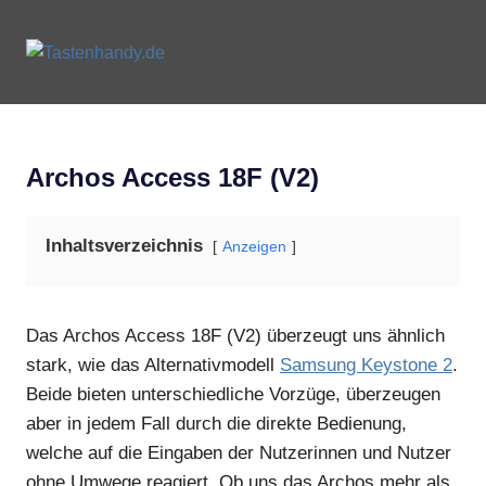
Zum
Inhalt
Tastenhandy.de
MENU
springen
Tastenhandys
und
Feature-
Phones
Archos Access 18F (V2)
Inhaltsverzeichnis
Anzeigen
Das Archos Access 18F (V2) überzeugt uns ähnlich
stark, wie das Alternativmodell
Samsung Keystone 2
.
Beide bieten unterschiedliche Vorzüge, überzeugen
aber in jedem Fall durch die direkte Bedienung,
welche auf die Eingaben der Nutzerinnen und Nutzer
ohne Umwege reagiert. Ob uns das Archos mehr als