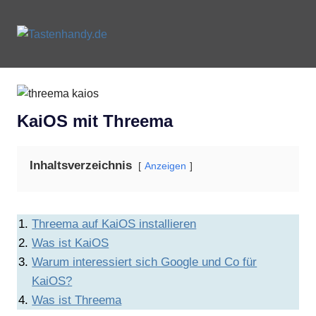
Zum
Inhalt
Tastenhandy.de
MENU
springen
Tastenhandys
und
Feature-
Phones
KaiOS mit Threema
Inhaltsverzeichnis
Anzeigen
Threema auf KaiOS installieren
Was ist KaiOS
Warum interessiert sich Google und Co für
KaiOS?
Was ist Threema